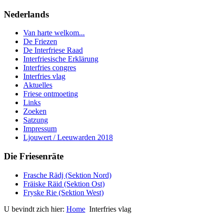
Nederlands
Van harte welkom...
De Friezen
De Interfriese Raad
Interfriesische Erklärung
Interfries congres
Interfries vlag
Aktuelles
Friese ontmoeting
Links
Zoeken
Satzung
Impressum
Ljouwert / Leeuwarden 2018
Die Friesenräte
Frasche Rädj (Sektion Nord)
Fräiske Räid (Sektion Ost)
Fryske Rie (Sektion West)
U bevindt zich hier:
Home
Interfries vlag