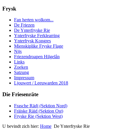
Frysk
Fan herten wolkom...
De Friezen
De Ynterfryske Rie
Ynterfryske Ferklearring
Ynterfrysk Kongres
Mienskiplike Fryske Flage
Nijs
Friezendroapen Hilgelân
Links
Zoeken
Satzung
Impressum
Ljouwert / Leeuwarden 2018
Die Friesenräte
Frasche Rädj (Sektion Nord)
Fräiske Räid (Sektion Ost)
Fryske Rie (Sektion West)
U bevindt zich hier:
Home
De Ynterfryske Rie