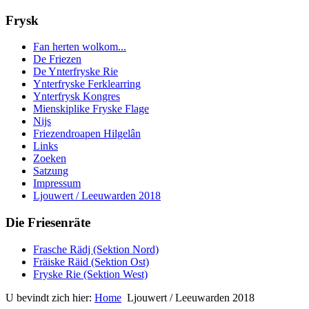
Frysk
Fan herten wolkom...
De Friezen
De Ynterfryske Rie
Ynterfryske Ferklearring
Ynterfrysk Kongres
Mienskiplike Fryske Flage
Nijs
Friezendroapen Hilgelân
Links
Zoeken
Satzung
Impressum
Ljouwert / Leeuwarden 2018
Die Friesenräte
Frasche Rädj (Sektion Nord)
Fräiske Räid (Sektion Ost)
Fryske Rie (Sektion West)
U bevindt zich hier:
Home
Ljouwert / Leeuwarden 2018